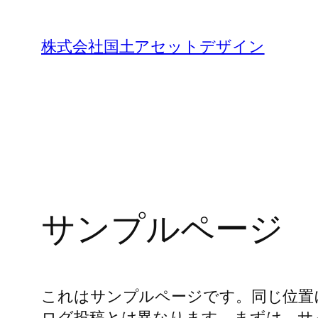
内
容
株式会社国土アセットデザイン
を
ス
キ
ッ
プ
サンプルページ
これはサンプルページです。同じ位置
ログ投稿とは異なります。まずは、サ